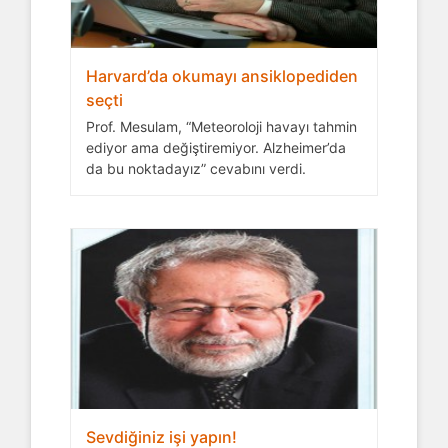
Harvard’da okumayı ansiklopediden
seçti
Prof. Mesulam, “Meteoroloji havayı tahmin
ediyor ama değiştiremiyor. Alzheimer’da
da bu noktadayız” cevabını verdi.
Sevdiğiniz işi yapın!