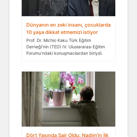
Dünyanın en zeki insanı, çocuklarda
10 yaşa dikkat etmemizi istiyor
Prof. Dr. Michio Kaku Türk Eğitim
Derneği’nin (TED) IV. Uluslararası Eğitim
Forumu’ndaki konuşmacılardan biriydi.
Dört Yaşında Şair Oldu: Nadim’in İlk